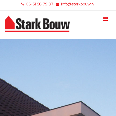
06- 51 58 79 87
info@starkbouw.nl
M